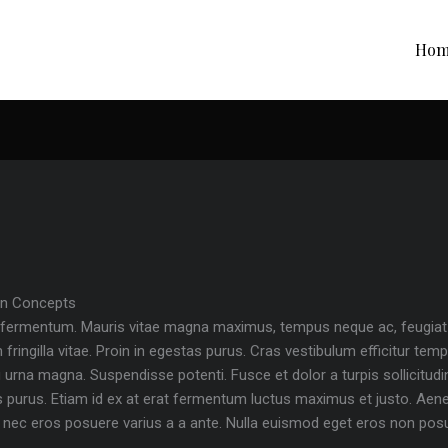
Hom
on Concepts
 fermentum. Mauris vitae magna maximus, tempus neque ac, feugiat ve
m fringilla vitae. Proin in egestas purus. Cras vestibulum efficitur tem
 urna magna. Suspendisse potenti. Fusce et dolor a turpis sollicitud
 purus. Etiam id ex at erat fermentum luctus maximus et justo. Aenean
ue nec eros posuere varius a a ante. Nulla euismod eget eros non pos