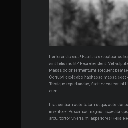
Perferendis eius! Facilisis excepteur soll
sint felis mollit? Reprehenderit. Vel vulp
Massa dolor fermentum! Torquent beatae b
Corrupti explicabo habitasse massa eget op
Tristique repudiandae, fugit occaecat in! 
cum.
Praesentium aute totam sequi, aute donec 
inventore. Possimus magnis! Expedita qu
arcu, tortor viverra mi asperiores! Felis 