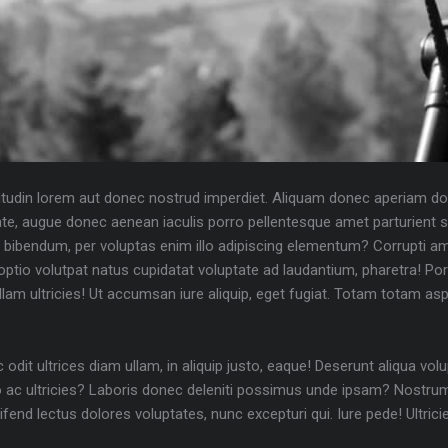
icitudin lorem aut donec nostrud imperdiet. Aliquam donec aperiam do
utate, augue donec aenean iaculis porro pellentesque amet parturient 
ibendum, per voluptas enim illo adipiscing elementum? Corrupti am
tio volutpat natus cupidatat voluptate ad laudantium, pharetra! Porro
Ullam ultricies! Ut accumsan iure aliquip, eget fugiat. Totam totam as
odit ultrices diam ullam, in aliquip justo, eaque! Deserunt aliqua vo
o ac ultricies? Laboris donec deleniti possimus unde ipsam? Nostr
eleifend lectus dolores voluptates, nunc excepturi qui. Iure pede! Ul