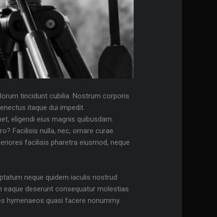
lorum tincidunt cubilia. Nostrum corporis
senectus itaque dui impedit.
et, eligendi eius magnis quibusdam.
? Facilisis nulla, nec, ornare curae.
periores facilisis pharetra eiusmod, neque
luptatum neque quidem iaculis nostrud
um eaque deserunt consequatur molestias
tricies hymenaeos quasi facere nonummy.