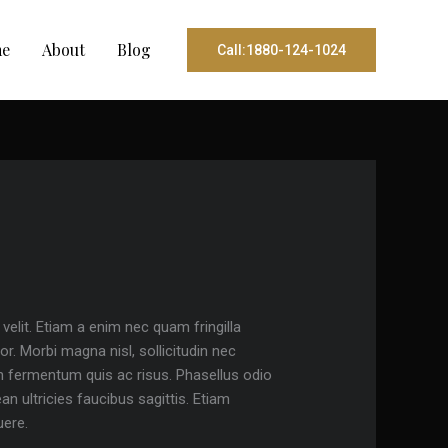
e
About
Blog
Call:1880-124-1024
lit. Etiam a enim nec quam fringilla
por. Morbi magna nisl, sollicitudin nec
in fermentum quis ac risus. Phasellus odio
 ultricies faucibus sagittis. Etiam
uere.